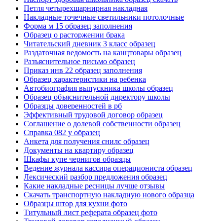
Петля четырехшарнирная накладная
Накладные точечные светильники потолочные
Форма м 15 образец заполнения
Образец о расторжении брака
Читательский дневник 3 класс образец
Раздаточная ведомость на канцтовары образец
Разъяснительное письмо образец
Приказ инв 22 образец заполнения
Образец характеристики на ребенка
Автобиография выпускника школы образец
Образец объяснительной директору школы
Образцы доверенностей в рб
Эффективный трудовой договор образец
Соглашение о долевой собственности образец
Справка 082 у образец
Анкета для получения снилс образец
Документы на квартиру образец
Шкафы купе чернигов образцы
Ведение журнала кассира операциониста образец
Лексический разбор предложения образец
Какие накладные ресницы лучше отзывы
Скачать транспортную накладную нового образца
Образцы штор для кухни фото
Титульный лист реферата образец фото