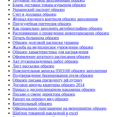
Трудовой договор заполненный образец
Бланк доставки товара курьером образец
Украинский паспорт образец
Счет в долларах образец
Журнал входного контроля образец заполнения
Предсудебная претензия образец
Как правильно заполнять автобиографию образец
Распоряжение о проведении инвентаризации образец
Печать больницы образец
Образец долговой расписки украина
Жалоба на медицинское учреждение образец
Образец характеристики для награждения
Оформление штатного расписания образец
Акт пусконаладочных работ образец
Лист рассылки образец
Пояснительная записка 0503160 образец заполнения
Подтверждение бронирования отеля образец
Образец письма президенту рф путину
Договор аренды квартиры образец 2014
Приказ о дисциплинарном наказании образец
Письмо о смене директора образец
Рапорт на перевод мвд образец
Контрольный образец
Официальное приглашение на мероприятие образец
Шаблон товарной накладной в excel