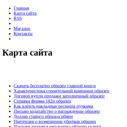
Главная
Карта сайта
RSS
Магазин
Контакты
Карта сайта
Скачать бесплатно образец главной книги
Характеристика строительной компании образец
Договор купли продажи заполненный образец
Справка формы 182н образец
Как клеить накладные ресницы пучками
Письмо ходатайство о награждении образец
Доллар старого образца обмен
Претензия о возмещении убытков образец
Паспорт здоровья школьника образец скачать