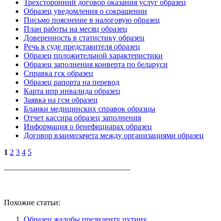
Трехсторонний договор оказания услуг образец
Образец уведомления о сокращении
Письмо пояснение в налоговую образец
План работы на месяц образец
Доверенность в статистику образец
Речь в суде представителя образец
Образец положительной характеристики
Образец заполнения конверта по беларуси
Справка гск образец
Образец рапорта на перевод
Карта ипр инвалида образец
Заявка на гсм образец
Бланки медицинских справок образцы
Отчет кассира образец заполнения
Информация о бенефициарах образец
Договор взаимозачета между организациями образец
1
2
3
4
5
————————————————
Похожие статьи:
Образец жалобы президенту путину