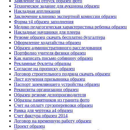
Заявление на отпуск образец фото
Техническое задание для аукциона образец
Накладная аппликация
Заключение клинико экспертной комиссии образец
Форма т4 образец заполнения
Медико педагогическая характеристика ребенка образец
Накладные наушники для плеера
Резюме образец скачать бесплатно бухгалтера
Оформление ходатайства образец
Образец административного расследования
Портфолио учителя физики образец
Как написать письмо собянину образец
Рекламные буклеты образцы
Согласие на прописку образец
Договор строительного подряда скачать образец
Лист изучения призывника образец
Паспорт заземляющего устройства образец
Реквизиты организации образец
Образец резюме делопроизводителя
Образцы памятников из гранита фото
Счет на оплату грузоперевозки образец
Рамка для чертежа а4 образец
Счет фактура образец 2014
Договор на временную работу образец
Проект образец