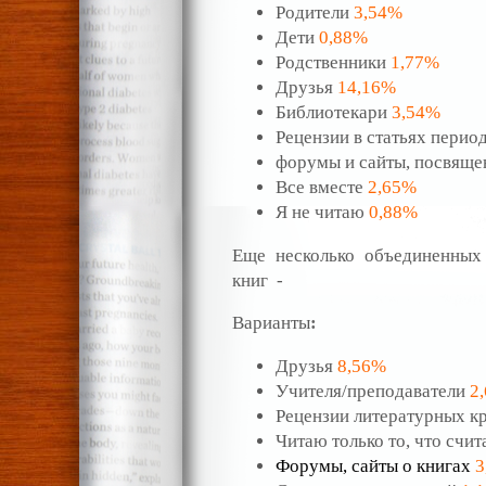
Родители
3,54%
Дети
0,88%
Родственники
1,77%
Друзья
14,16%
Библиотекари
3,54%
Рецензии в статьях перио
форумы и сайты, посвящ
Все вместе
2,65%
Я не читаю
0,88%
Еще несколько объединенных
книг -
Варианты
:
Друзья
8,56%
Учителя/преподаватели
2
Рецензии литературных к
Читаю только то, что счи
Форумы, сайты о книгах
3