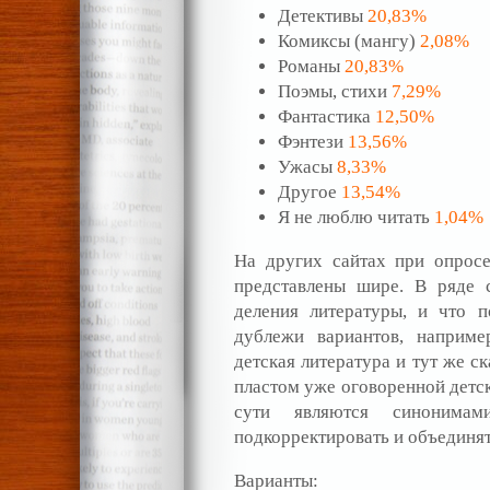
Детективы
20,83%
Комиксы (мангу)
2,08%
Романы
20,83%
Поэмы, стихи
7,29%
Фантастика
12,50%
Фэнтези
13,56%
Ужасы
8,33%
Другое
13,54%
Я не люблю читать
1,04%
На других сайтах при опросе
представлены шире. В ряде 
деления литературы, и что п
дублежи вариантов, наприме
детская литература и тут же с
пластом уже оговоренной детск
сути являются синонима
подкорректировать и объединят
Варианты: