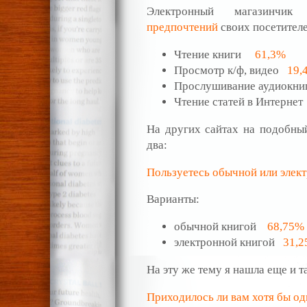
Электронный магазинчи
предпочтений
своих посетителе
Чтение книги
61,3%
Просмотр к/ф, видео
19,
Прослушивание аудиокн
Чтение статей в Интерне
На других сайтах на подобны
два:
Пользуетесь обычной или элек
Варианты:
обычной книгой
68,75%
электронной книгой
31,
На эту же тему я нашла еще и т
Приходилось ли вам хотя бы од