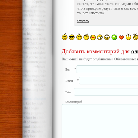
сказать, что мои ответы совпадали с б
что в принципе радует, типа я как все, 
то, вот как-то так!
Ответить
Добавить комментарий для
ол
Ваш e-mail не будет опубликован. Обязательные
*
Имя
*
E-mail
Сайт
Комментарий