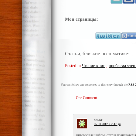
Мои страницы:
Статьи, близкие по тематике:
Posted in
Чтение книг
,
проблема чтен
You can follow any responses to this entry through the
RSS 2
One Comment
ольга
:
05.03.2012 в 2:47 дп
интересные цифры, статья познавательн