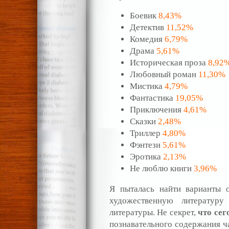
Боевик
8,43%
Детектив
11,52%
Комедия
6,79%
Драма
5,61%
Историческая проза
8,92
Любовный роман
11,30%
Мистика
4,79%
Фантастика
19,05%
Приключения
4,61%
Сказки
2,48%
Триллер
4,80%
Фэнтези
5,61%
Эротика
2,13%
Не люблю книги
3,96%
Я пыталась найти варианты 
художественную литерату
литературы. Не секрет,
что
сег
познавательного содержания ча