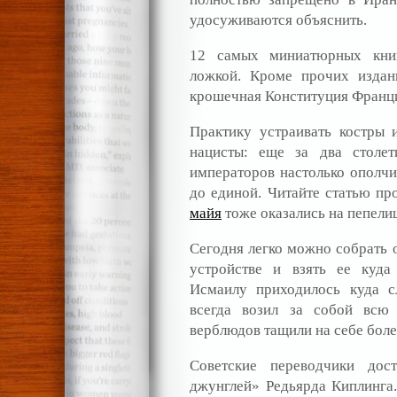
удосуживаются объяснить.
12 самых миниатюрных книг
ложкой. Кроме прочих издан
крошечная Конституция Франци
Практику устраивать костры 
нацисты: еще за два столе
императоров настолько ополчил
до единой. Читайте статью п
майя
тоже оказались на пепели
Сегодня легко можно собрать
устройстве и взять ее куда
Исмаилу приходилось куда с
всегда возил за собой всю 
верблюдов тащили на себе боле
Советские переводчики дос
джунглей» Редьярда Киплинга.