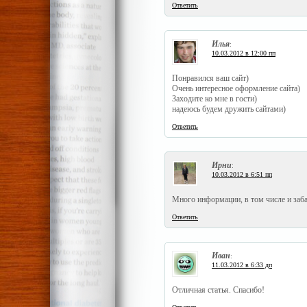
Ответить
Илья
:
10.03.2012 в 12:00 пп
Понравился ваш сайт)
Очень интересное оформление сайта)
Заходите ко мне в гости)
надеюсь будем дружить сайтами)
Ответить
Ирни
:
10.03.2012 в 6:51 пп
Много информации, в том числе и заба
Ответить
Иван
:
11.03.2012 в 6:33 дп
Отличная статья. Спасибо!