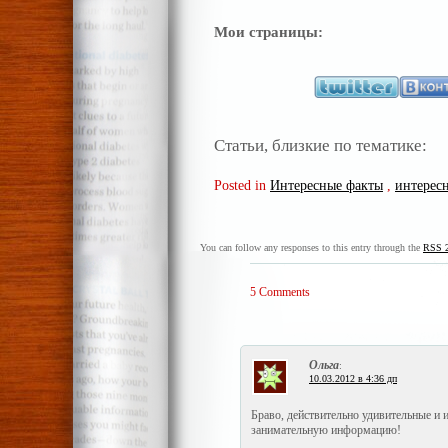
Мои страницы:
Статьи, близкие по тематике:
Posted in
Интересные факты
,
интерес
You can follow any responses to this entry through the
RSS 2
5 Comments
Ольга
:
10.03.2012 в 4:36 дп
Браво, действительно удивительные и 
занимательную информацию!