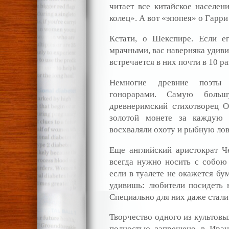
читает все китайское населен
колец». А вот «эпопея» о Гарри
Кстати, о Шекспире. Если е
мрачными, вас наверняка удиви
встречается в них почти в 10 р
Немногие древние поэты 
гонорарами. Самую боль
древнеримский стихотворец 
золотой монете за каждую 
восхваляли охоту и рыбную ло
Еще английский аристократ Ч
всегда нужно носить с собою 
если в туалете не окажется бу
удивишь: любители посидеть н
Специально для них даже стал
Творчество одного из культовы
полностью запрещено в Иран