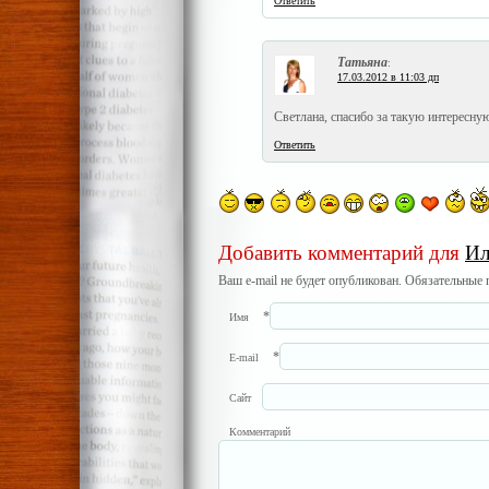
Ответить
Татьяна
:
17.03.2012 в 11:03 дп
Светлана, спасибо за такую интересн
Ответить
Добавить комментарий для
Ил
Ваш e-mail не будет опубликован. Обязательные
*
Имя
*
E-mail
Сайт
Комментарий