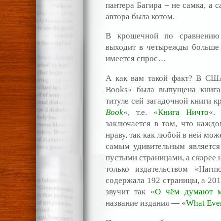
пантера Багира – не самка, а 
автора была котом.
В крошечной по сравнению
выходит в четырежды больше к
имеется спрос…
А как вам такой факт? В СШ
Books» была выпущена книга
титуле сей загадочной книги к
Book
«, т.е. «
Книга Ничто
«.
заключается в том, что каждо
нраву, так как любой в ней мож
самым удивительным является
пустыми страницами, а скорее 
только издательством «Harm
содержала 192 страницы, а 201
звучит так «
О чём думают м
название издания — «
What Ever