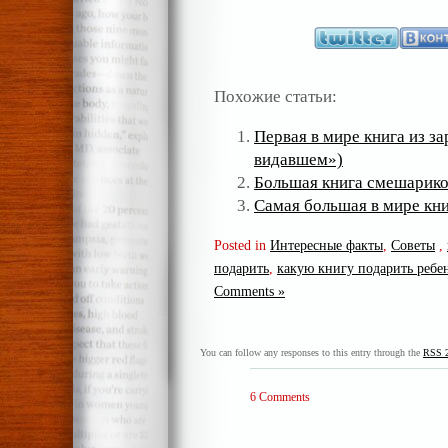
Похожие статьи:
Первая в мире книга из з
видавшем»)
Большая книга смешарик
Самая большая в мире кн
Posted in
Интересные факты
,
Советы
,
подарить
,
какую книгу подарить ребе
Comments »
You can follow any responses to this entry through the
RSS 2
6 Comments