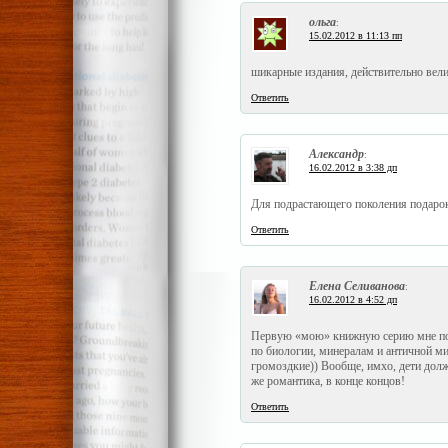
ольга
:
15.02.2012 в 11:13 пп
шикарные издания, действительно вел
Ответить
Александр
:
16.02.2012 в 3:38 дп
Для подрастающего поколения подаро
Ответить
Елена Селиванова
:
16.02.2012 в 4:52 дп
Первую «мою» книжную серию мне под
по биологии, минералам и античной ми
громоздкие)) Вообще, имхо, дети дол
же романтика, в конце концов!
Ответить