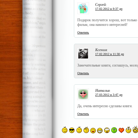
Сергей
:
17.02.2012 в 9:37 дп
Подарок получится хорош, вот только 
фильм, она намного интересней!
Ответить
Ксения
:
17.02.2012 в 11:30 дп
Замечательные книги, соглашусь, мол
Ответить
Наталья
:
27.03.2012 в 3:47 дп
Да, очень интересно сделаны книги.
Ответить