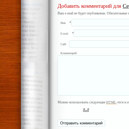
Добавить комментарий для
Се
Ваш e-mail не будет опубликован. Обязательные
*
Имя
*
E-mail
Сайт
Комментарий
Можно использовать следующие
-теги и 
HTML