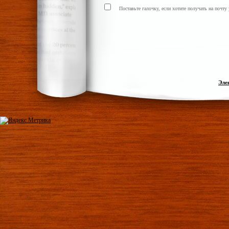
Поставьте галочку, если хотите получать на почт
Эле